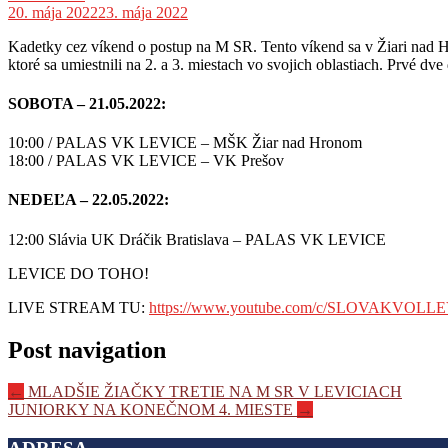
20. mája 2022
23. mája 2022
Kadetky cez víkend o postup na M SR. Tento víkend sa v Žiari nad Hr
ktoré sa umiestnili na 2. a 3. miestach vo svojich oblastiach. Prvé dv
SOBOTA – 21.05.2022:
10:00 / PALAS VK LEVICE – MŠK Žiar nad Hronom
18:00 / PALAS VK LEVICE – VK Prešov
NEDEĽA – 22.05.2022:
12:00 Slávia UK Dráčik Bratislava – PALAS VK LEVICE
LEVICE DO TOHO!
LIVE STREAM TU:
https://www.youtube.com/c/SLOVAKVO
Post navigation
←
MLADŠIE ŽIAČKY TRETIE NA M SR V LEVICIACH
JUNIORKY NA KONEČNOM 4. MIESTE
→