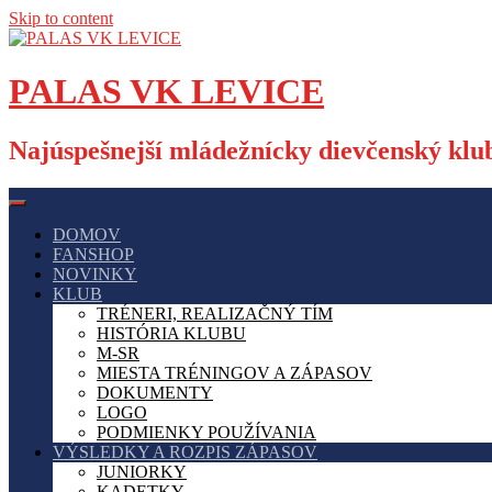
Skip to content
PALAS VK LEVICE
Najúspešnejší mládežnícky dievčenský klub
DOMOV
FANSHOP
NOVINKY
KLUB
TRÉNERI, REALIZAČNÝ TÍM
HISTÓRIA KLUBU
M-SR
MIESTA TRÉNINGOV A ZÁPASOV
DOKUMENTY
LOGO
PODMIENKY POUŽÍVANIA
VÝSLEDKY A ROZPIS ZÁPASOV
JUNIORKY
KADETKY