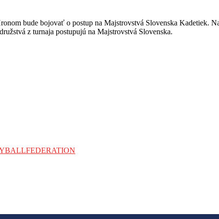
onom bude bojovať o postup na Majstrovstvá Slovenska Kadetiek. Na se
e družstvá z turnaja postupujú na Majstrovstvá Slovenska.
LLEYBALLFEDERATION