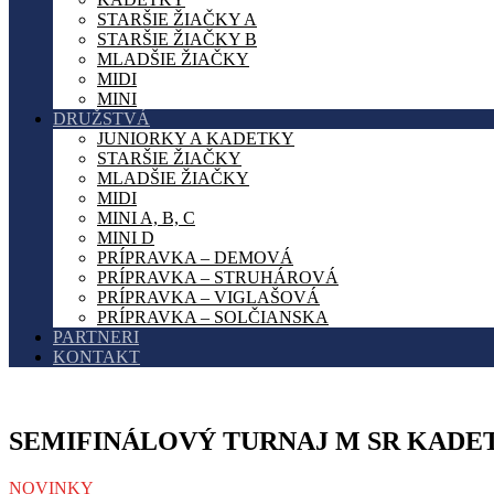
STARŠIE ŽIAČKY A
STARŠIE ŽIAČKY B
MLADŠIE ŽIAČKY
MIDI
MINI
DRUŽSTVÁ
JUNIORKY A KADETKY
STARŠIE ŽIAČKY
MLADŠIE ŽIAČKY
MIDI
MINI A, B, C
MINI D
PRÍPRAVKA – DEMOVÁ
PRÍPRAVKA – STRUHÁROVÁ
PRÍPRAVKA – VIGLAŠOVÁ
PRÍPRAVKA – SOLČIANSKA
PARTNERI
KONTAKT
SEMIFINÁLOVÝ TURNAJ M SR KADE
NOVINKY