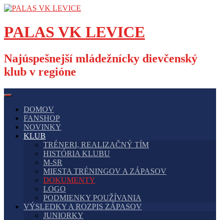
Skip
to
content
PALAS VK LEVICE
Najúspešnejší mládežnícky dievčenský
klub v regióne
DOMOV
FANSHOP
NOVINKY
KLUB
TRÉNERI, REALIZAČNÝ TÍM
HISTÓRIA KLUBU
M-SR
MIESTA TRÉNINGOV A ZÁPASOV
DOKUMENTY
LOGO
PODMIENKY POUŽÍVANIA
VÝSLEDKY A ROZPIS ZÁPASOV
JUNIORKY