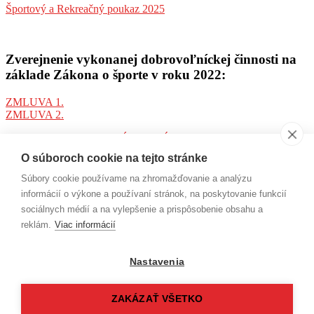
Športový a Rekreačný poukaz 2025
Zverejnenie vykonanej dobrovoľníckej činnosti na
základe Zákona o športe v roku 2022:
ZMLUVA 1.
ZMLUVA 2.
PREHĽAD VYKONANÝCH PRÁC
O súboroch cookie na tejto stránke
Súbory cookie používame na zhromažďovanie a analýzu
informácií o výkone a používaní stránok, na poskytovanie funkcií
sociálnych médií a na vylepšenie a prispôsobenie obsahu a
ADRESA
reklám.
Viac informácií
Ľ. Podjavorinskej 3
934 01 Levice
Nastavenia
KONTAKT
ZAKÁZAŤ VŠETKO
Tel. č.: 0908 432 356