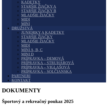
KADETKY
STARŠIE ŽIAČKY A
STARŠIE ŽIAČKY B
MLADŠIE ŽIAČKY
MIDI
MINI
DRUŽSTVÁ
JUNIORKY A KADETKY
STARŠIE ŽIAČKY
MLADŠIE ŽIAČKY
MIDI
MINI A, B, C
MINI D
PRÍPRAVKA – DEMOVÁ
PRÍPRAVKA – STRUHÁROVÁ
PRÍPRAVKA – VIGLAŠOVÁ
PRÍPRAVKA – SOLČIANSKA
PARTNERI
KONTAKT
DOKUMENTY
Športový a rekreačný poukaz 2025