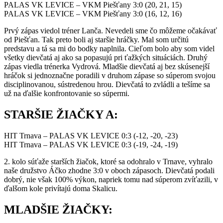
PALAS VK LEVICE – VKM Piešťany 3:0 (20, 21, 15)
PALAS VK LEVICE – VKM Piešťany 3:0 (16, 12, 16)
Prvý zápas viedol tréner Lanča. Nevedeli sme čo môžeme očakávať
od Piešťan. Tak preto boli aj staršie hráčky. Mal som určitú
predstavu a tá sa mi do bodky naplnila. Cieľom bolo aby som videl
všetky dievčatá aj ako sa popasujú pri ťažkých situáciách. Druhý
zápas viedla trénerka Vydrová. Mladšie dievčatá aj bez skúsenejší
hráčok si jednoznačne poradili v druhom zápase so súperom svojou
disciplinovanou, sústredenou hrou. Dievčatá to zvládli a tešíme sa
už na ďalšie konfrontovanie so súpermi.
STARŠIE ŽIAČKY A:
HIT Trnava – PALAS VK LEVICE 0:3 (-12, -20, -23)
HIT Trnava – PALAS VK LEVICE 0:3 (-19, -24, -19)
2. kolo súťaže starších žiačok, ktoré sa odohralo v Trnave, vyhralo
naše družstvo Áčko zhodne 3:0 v oboch zápasoch. Dievčatá podali
dobrý, nie však 100% výkon, napriek tomu nad súperom zvíťazili, v
ďalšom kole privítajú doma Skalicu.
MLADŠIE ŽIAČKY: