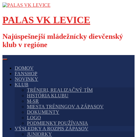
Skip
to
content
PALAS VK LEVICE
Najúspešnejší mládežnícky dievčenský
klub v regióne
DOMOV
FANSHOP
NOVINKY
KLUB
TRÉNERI, REALIZAČNÝ TÍM
HISTÓRIA KLUBU
M-SR
MIESTA TRÉNINGOV A ZÁPASOV
DOKUMENTY
LOGO
PODMIENKY POUŽÍVANIA
VÝSLEDKY A ROZPIS ZÁPASOV
JUNIORKY