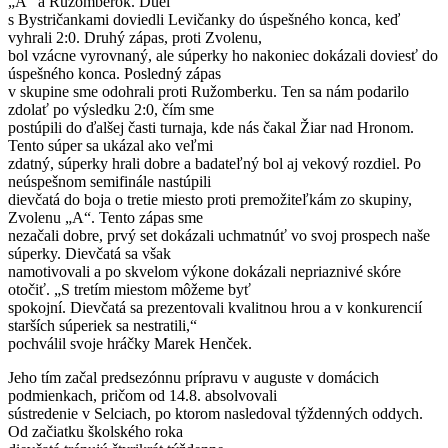
„A“ a Ružomberok. Duel
s Bystričankami doviedli Levičanky do úspešného konca, keď
vyhrali 2:0. Druhý zápas, proti Zvolenu,
bol vzácne vyrovnaný, ale súperky ho nakoniec dokázali doviesť do
úspešného konca. Posledný zápas
v skupine sme odohrali proti Ružomberku. Ten sa nám podarilo
zdolať po výsledku 2:0, čím sme
postúpili do ďalšej časti turnaja, kde nás čakal Žiar nad Hronom.
Tento súper sa ukázal ako veľmi
zdatný, súperky hrali dobre a badateľný bol aj vekový rozdiel. Po
neúspešnom semifinále nastúpili
dievčatá do boja o tretie miesto proti premožiteľkám zo skupiny,
Zvolenu „A“. Tento zápas sme
nezačali dobre, prvý set dokázali uchmatnúť vo svoj prospech naše
súperky. Dievčatá sa však
namotivovali a po skvelom výkone dokázali nepriaznivé skóre
otočiť. „S tretím miestom môžeme byť
spokojní. Dievčatá sa prezentovali kvalitnou hrou a v konkurencií
starších súperiek sa nestratili,“
pochválil svoje hráčky Marek Henček.
Jeho tím začal predsezónnu prípravu v auguste v domácich
podmienkach, pričom od 14.8. absolvovali
sústredenie v Selciach, po ktorom nasledoval týždenných oddych.
Od začiatku školského roka