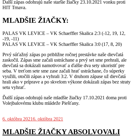
Ďalší zápas odohrajú naše staršie žiačky 23.10.2021 vonku proti
HIT Trnava.
MLADŠIE ŽIAČKY:
PALAS VK LEVICE – VK Schaeffler Skalica 2:3 (-12, 19, 12,
-19, -11)
PALAS VK LEVICE – VK Schaeffler Skalica 3:0 (17, 8, 20)
Prvý súťažný zápas po približne ročnej prestávke naše dievčatá
zaskočil. Zápas sme začali ustráchane a prvý set sme prehrali, ale
dievčatá sa dokázali namotivovať a ďalšie dva sety ukoristiť pre
seba. V treťom sete sme zase začali hrať ustráchane, čo súperky
využili, otočili zápas a vyhrali 3:2. V druhom zápase už dievčatá
hrali ako v príprave a po skvelom výkone dokázali zápas bez straty
setu vyhrať.
Ďalší zápas odohrajú naše mladšie žiačky 17.10.2021 doma proti
Volejbalovému klubu mládeže Piešťany.
6. októbra 2021
6. októbra 2021
MLADŠIE ŽIAČKY ABSOLVOVALI