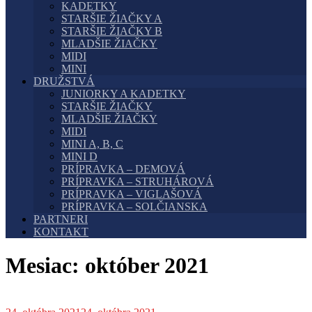
KADETKY
STARŠIE ŽIAČKY A
STARŠIE ŽIAČKY B
MLADŠIE ŽIAČKY
MIDI
MINI
DRUŽSTVÁ
JUNIORKY A KADETKY
STARŠIE ŽIAČKY
MLADŠIE ŽIAČKY
MIDI
MINI A, B, C
MINI D
PRÍPRAVKA – DEMOVÁ
PRÍPRAVKA – STRUHÁROVÁ
PRÍPRAVKA – VIGLAŠOVÁ
PRÍPRAVKA – SOLČIANSKA
PARTNERI
KONTAKT
Mesiac:
október 2021