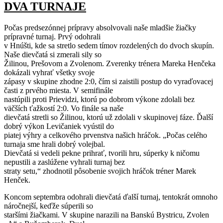
DVA TURNAJE
Počas predsezónnej prípravy absolvovali naše mladšie žiačky
prípravné turnaj. Prvý odohrali
v Hnúšti, kde sa stretlo sedem tímov rozdelených do dvoch skupín.
Naše dievčatá si zmerali sily so
Žilinou, Prešovom a Zvolenom. Zverenky trénera Mareka Henčeka
dokázali vyhrať všetky svoje
zápasy v skupine zhodne 2:0, čím si zaistili postup do vyraďovacej
časti z prvého miesta. V semifinále
nastúpili proti Prievidzi, ktorú po dobrom výkone zdolali bez
väčších ťažkostí 2:0. Vo finále sa naše
dievčatá stretli so Žilinou, ktorú už zdolali v skupinovej fáze. Ďalší
dobrý výkon Levičaniek vyústil do
piatej výhry a celkového prvenstva našich hráčok. „Počas celého
turnaja sme hrali dobrý volejbal.
Dievčatá si vedeli pekne prihrať, tvorili hru, súperky k ničomu
nepustili a zaslúžene vyhrali turnaj bez
straty setu,“ zhodnotil pôsobenie svojich hráčok tréner Marek
Henček.
Koncom septembra odohrali dievčatá ďalší turnaj, tentokrát omnoho
náročnejší, keďže súperili so
staršími žiačkami. V skupine narazili na Banskú Bystricu, Zvolen