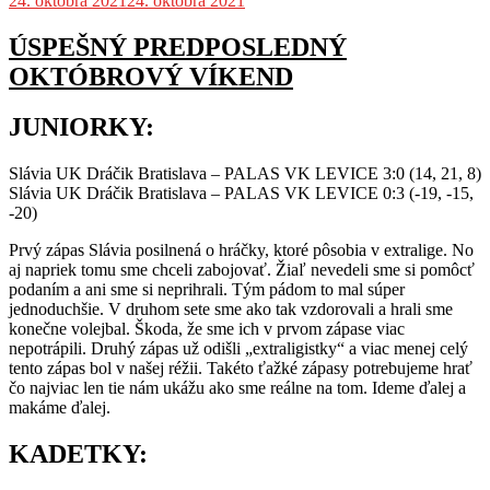
24. októbra 2021
24. októbra 2021
ÚSPEŠNÝ PREDPOSLEDNÝ
OKTÓBROVÝ VÍKEND
JUNIORKY:
Slávia UK Dráčik Bratislava – PALAS VK LEVICE 3:0 (14, 21, 8)
Slávia UK Dráčik Bratislava – PALAS VK LEVICE 0:3 (-19, -15,
-20)
Prvý zápas Slávia posilnená o hráčky, ktoré pôsobia v extralige. No
aj napriek tomu sme chceli zabojovať. Žiaľ nevedeli sme si pomôcť
podaním a ani sme si neprihrali. Tým pádom to mal súper
jednoduchšie. V druhom sete sme ako tak vzdorovali a hrali sme
konečne volejbal. Škoda, že sme ich v prvom zápase viac
nepotrápili. Druhý zápas už odišli „extraligistky“ a viac menej celý
tento zápas bol v našej réžii. Takéto ťažké zápasy potrebujeme hrať
čo najviac len tie nám ukážu ako sme reálne na tom. Ideme ďalej a
makáme ďalej.
KADETKY: