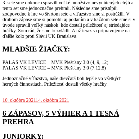
3. sete sme dokonca spravili veľké množstvo nevynútených chýb a
tento set sme jednoznačne prehrali. Následne sme pristúpili
zodpovedne k hre vo štvrtom sete a víťazstvo sme si postrážili. V
druhom zápase sme si pomohli aj podaním a v každom sete sme si v
úvode spravili veľký náskok, kde dostali príležitosť aj striedajúce
hráčky. Som rád, že sme to zvládli. A už teraz sa pripravujeme na
ďalšie kolo proti Slávii UK Bratislava.
MLADŠIE ŽIAČKY:
PALAS VK LEVICE – MVK Piešťany 3:0 (4, 9, 12)
PALAS VK LEVICE – MVK Piešťany 3:0 (7,12,8)
Jednoznačné víťazstvo, naše dievčatá boli lepšie vo všetkých
herných činnostiach. Príležitosť dostali všetky hračky.
10. októbra 2021
14. októbra 2021
6 ZÁPASOV, 5 VÝHIER A 1 TESNÁ
PREHRA
JUNIORKY: