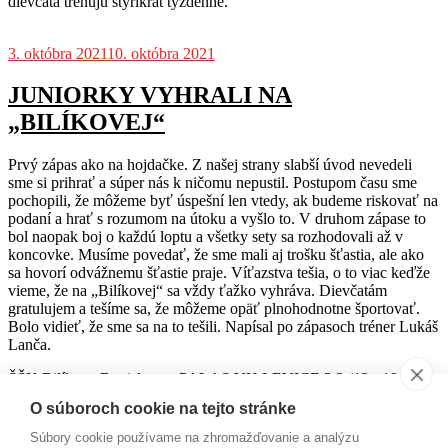
dievčatá trénujú štyrikrát týždenne.
3. októbra 2021
10. októbra 2021
JUNIORKY VYHRALI NA
„BILÍKOVEJ“
Prvý zápas ako na hojdačke. Z našej strany slabší úvod nevedeli
sme si prihrať a súper nás k ničomu nepustil. Postupom času sme
pochopili, že môžeme byť úspešní len vtedy, ak budeme riskovať na
podaní a hrať s rozumom na útoku a vyšlo to. V druhom zápase to
bol naopak boj o každú loptu a všetky sety sa rozhodovali až v
koncovke. Musíme povedať, že sme mali aj trošku šťastia, ale ako
sa hovorí odvážnemu šťastie praje. Víťazstva tešia, o to viac keďže
vieme, že na „Bilíkovej“ sa vždy ťažko vyhráva. Dievčatám
gratulujem a tešíme sa, že môžeme opäť plnohodnotne športovať.
Bolo vidieť, že sme sa na to tešili. Napísal po zápasoch tréner Lukáš
Lanča.
ŠŠK Bilíkova Bratislava – PALAS VK LEVICE 2:3 (12, -19, 6,
-21, -10)
O súboroch cookie na tejto stránke
ŠŠK Bilíkova Bratislava – PALAS VK LEVICE 1:3 (-22, 23, -23,
Súbory cookie používame na zhromažďovanie a analýzu