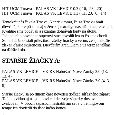
HIT UCM Trnava – PALAS VK LEVICE 0:3 (-16, -23, -20)
HIT UCM Trnava – PALAS VK LEVICE 1:3 (-11, 23, -6, -14)
Tentokrát nás čakala Trnava. Napriek tomu, že za Trnavu hrali
dievčatá, ktoré pôsobia aj v ženskej extralige nás ničím neprekvapili.
Kvalitne sme podávali a razantne dohrávali lopty na útoku.
Jednoducho povedane súperovi sme dovolili len to čo sme chceli.
Som rád, že dostali príležitosť všetky hráčky a verím, že aj mladšie
získali ďalšie skúsenosti. Dievčatám gratulujem a už teraz sa tešíme
na ďalšie kolo.
STARŠIE ŽIAČKY A:
PALAS VK LEVICE – VK RZ Nábrežná Nové Zámky 3:0 (13,
13, 4)
PALAS VK LEVICE – VK RZ Nábrežná Nové Zámky 3:0 (4, 3,
9)
Staršie žiačky sa po dlhom čase nevedeli dočkať súťažného zápasu.
To bolo vidno aj na palubovke, kde svoje súperky doslova
zvalcovali. V oboch zápasoch nestratili ani set a v tréningovom
tempe ich doviedli do úspešného konca.