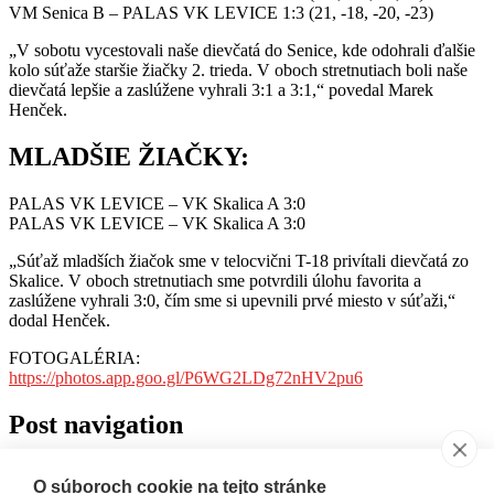
VM Senica B – PALAS VK LEVICE 1:3 (21, -18, -20, -23)
„V sobotu vycestovali naše dievčatá do Senice, kde odohrali ďalšie
kolo súťaže staršie žiačky 2. trieda. V oboch stretnutiach boli naše
dievčatá lepšie a zaslúžene vyhrali 3:1 a 3:1,“ povedal Marek
Henček.
MLADŠIE ŽIAČKY:
PALAS VK LEVICE – VK Skalica A 3:0
PALAS VK LEVICE – VK Skalica A 3:0
„Súťaž mladších žiačok sme v telocvični T-18 privítali dievčatá zo
Skalice. V oboch stretnutiach sme potvrdili úlohu favorita a
zaslúžene vyhrali 3:0, čím sme si upevnili prvé miesto v súťaži,“
dodal Henček.
FOTOGALÉRIA:
https://photos.app.goo.gl/P6WG2LDg72nHV2pu6
Post navigation
←
NÁROČNÝ VÍKEND PRE JUNIORKY A KADETKY,
O súboroch cookie na tejto stránke
PRVÉ ZÁPASY MINI V TEJTO SEZÓNE