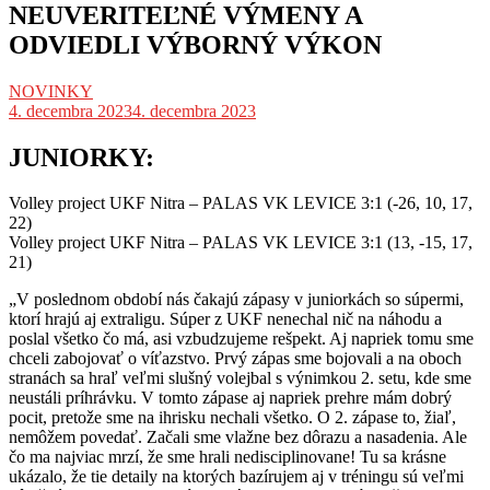
NEUVERITEĽNÉ VÝMENY A
ODVIEDLI VÝBORNÝ VÝKON
NOVINKY
4. decembra 2023
4. decembra 2023
JUNIORKY:
Volley project UKF Nitra – PALAS VK LEVICE 3:1 (-26, 10, 17,
22)
Volley project UKF Nitra – PALAS VK LEVICE 3:1 (13, -15, 17,
21)
„V poslednom období nás čakajú zápasy v juniorkách so súpermi,
ktorí hrajú aj extraligu. Súper z UKF nenechal nič na náhodu a
poslal všetko čo má, asi vzbudzujeme rešpekt. Aj napriek tomu sme
chceli zabojovať o víťazstvo. Prvý zápas sme bojovali a na oboch
stranách sa hraľ veľmi slušný volejbal s výnimkou 2. setu, kde sme
neustáli príhrávku. V tomto zápase aj napriek prehre mám dobrý
pocit, pretože sme na ihrisku nechali všetko. O 2. zápase to, žiaľ,
nemôžem povedať. Začali sme vlažne bez dôrazu a nasadenia. Ale
čo ma najviac mrzí, že sme hrali nedisciplinovane! Tu sa krásne
ukázalo, že tie detaily na ktorých bazírujem aj v tréningu sú veľmi