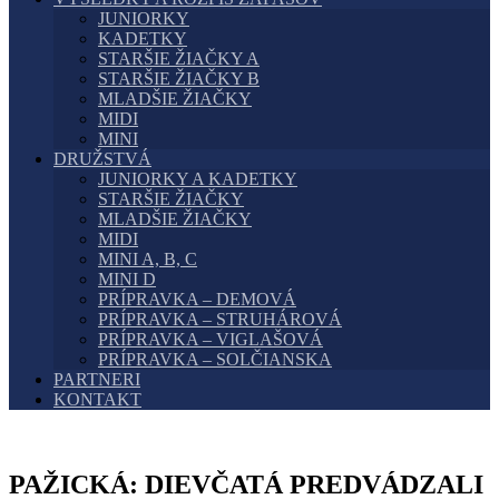
JUNIORKY
KADETKY
STARŠIE ŽIAČKY A
STARŠIE ŽIAČKY B
MLADŠIE ŽIAČKY
MIDI
MINI
DRUŽSTVÁ
JUNIORKY A KADETKY
STARŠIE ŽIAČKY
MLADŠIE ŽIAČKY
MIDI
MINI A, B, C
MINI D
PRÍPRAVKA – DEMOVÁ
PRÍPRAVKA – STRUHÁROVÁ
PRÍPRAVKA – VIGLAŠOVÁ
PRÍPRAVKA – SOLČIANSKA
PARTNERI
KONTAKT
PAŽICKÁ: DIEVČATÁ PREDVÁDZALI