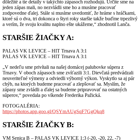
dôležité a tie detaily v takýchto zápasoch rozhodujú. Určite sme na
jeden zápas mali, no nezvládli sme ho a musíme pracovať
zodpovedne ďalej. Stále si musíme uvedomiť, že hráme s hráčkami,
ktoré sú o dva, tri dokonca o štyri roky staršie takže buďme trpezlivý
a verím, že svoju kvalitu naplno ešte ukážeme,“ zhodnotil Lanča.
STARŠIE ŽIAČKY A:
PALAS VK LEVICE – HIT Trnava A 3:1
PALAS VK LEVICE – HIT Trnava A 3:1
„V nedeľu sme privítali na našej domácej palubovke súpera z
Trnavy. V oboch zápasoch sme zvíťazili 3:1. Dievčatá predvádzali
neuveriteľné výmeny a odviedli výborný výkon. Vyskytlo sa aj pár
chýb, na ktorých budeme pracovať a zlepšovať sa. Myslím, že
zápasy sme zvládli a ďalej sa budeme pripravovať na ostatných
súperov,“ povedala po víkende Frederika Pažická.
FOTOGALÉRIA:
https://photos.app.goo.gl/QSYmAUgSqF7GgQkq8
STARŠIE ŽIAČKY B:
VM Senica B – PALAS VK LEVICE 1:3 (-20, -20, 22, -7)