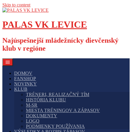
Skip to content
PALAS VK LEVICE
Najúspešnejší mládežnícky dievčenský
klub v regióne
DOMOV
FANSHOP
NOVINKY
KLUB
TRÉNERI, REALIZAČNÝ TÍM
HISTÓRIA KLUBU
M-SR
MIESTA TRÉNINGOV A ZÁPASOV
DOKUMENTY
LOGO
PODMIENKY POUŽÍVANIA
VÝSLEDKY A ROZPIS ZÁPASOV