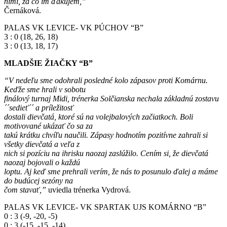
nimi, za čo im ďakujem,”
Černáková.
PALAS VK LEVICE- VK PÚCHOV “B”
3 : 0 (18, 26, 18)
3 : 0 (13, 18, 17)
MLADŠIE ŽIAČKY “B”
“V nedeľu sme odohrali posledné kolo zápasov proti Komárnu.
Keďže sme hrali v sobotu
finálový turnaj Midi, trénerka Solčianska nechala základnú zostavu
´´sedieť´´ a príležitosť
dostali dievčatá, ktoré sú na volejbalových začiatkoch. Boli
motivované ukázať čo sa za
takú krátku chvíľu naučili. Zápasy hodnotím pozitívne zahrali si
všetky dievčatá a veľa z
nich si pozíciu na ihrisku naozaj zaslúžilo. Cením si, že dievčatá
naozaj bojovali o každú
loptu. Aj keď sme prehrali verím, že nás to posunulo ďalej a máme
do budúcej sezóny na
čom stavať,”
uviedla trénerka Vydrová.
PALAS VK LEVICE- VK SPARTAK UJS KOMÁRNO “B”
0 : 3 (-9, -20, -5)
0 : 3 (-15, -15, -14)