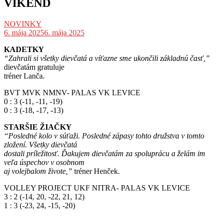
VÍKEND
NOVINKY
6. mája 2025
6. mája 2025
KADETKY
“Zahrali si všetky dievčatá a víťazne sme ukončili základnú časť,”
dievčatám gratuluje
tréner Lanča.
BVT MVK NMNV- PALAS VK LEVICE
0 : 3 (-11, -11, -19)
0 : 3 (-18, -17, -13)
STARŠIE ŽIAČKY
“Posledné kolo v súťaži. Posledné zápasy tohto družstva v tomto
zložení. Všetky dievčatá
dostali príležitosť. Ďakujem dievčatám za spoluprácu a želám im
veľa úspechov v osobnom
aj volejbalom živote,”
tréner Henček.
VOLLEY PROJECT UKF NITRA- PALAS VK LEVICE
3 : 2 (-14, 20, -22, 21, 12)
1 : 3 (-23, 24, -15, -20)