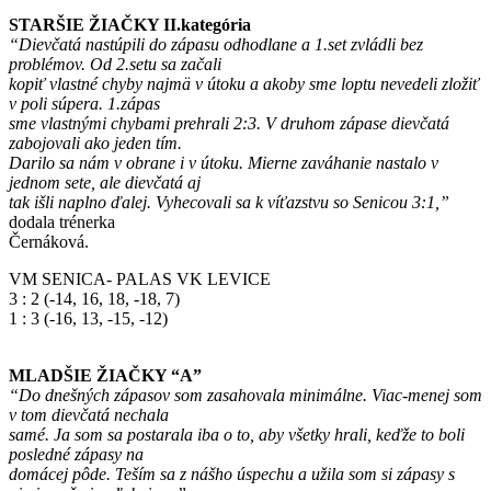
STARŠIE ŽIAČKY II.kategória
“Dievčatá nastúpili do zápasu odhodlane a 1.set zvládli bez
problémov. Od 2.setu sa začali
kopiť vlastné chyby najmä v útoku a akoby sme loptu nevedeli zložiť
v poli súpera. 1.zápas
sme vlastnými chybami prehrali 2:3. V druhom zápase dievčatá
zabojovali ako jeden tím.
Darilo sa nám v obrane i v útoku. Mierne zaváhanie nastalo v
jednom sete, ale dievčatá aj
tak išli naplno ďalej. Vyhecovali sa k víťazstvu so Senicou 3:1,”
dodala trénerka
Černáková.
VM SENICA- PALAS VK LEVICE
3 : 2 (-14, 16, 18, -18, 7)
1 : 3 (-16, 13, -15, -12)
MLADŠIE ŽIAČKY “A”
“Do dnešných zápasov som zasahovala minimálne. Viac-menej som
v tom dievčatá nechala
samé. Ja som sa postarala iba o to, aby všetky hrali, keďže to boli
posledné zápasy na
domácej pôde. Teším sa z nášho úspechu a užila som si zápasy s