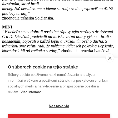
dievčatám, ktoré hrali
menej. Nič nevzdávame a ideme sa zodpovedne pripraviť na ďaľší
finálový turnaj,”
zhodnotila trénerka Solčianska.
MINI
“V nedeľu sme odohrali posledné zápasy tejto sezóny s družstvami
C a D. Dievčatá predviedli na ihrisku veľmi dobrý výkon – hrali s
nasadením, bojovali o každú loptu a ukázali tímového ducha. S
trénerkou sme veľmi radi, že môžeme vidieť ich pokrok a zlepšenie,
ktoré dosiahli od začiatku sezóny,”
zhodnotila trénerka Ivančová
Post navigation
O súboroch cookie na tejto stránke
←
PREHĽAD VÝSLEDKOV ZA UPLYNULÝ VÍKEND
Súbory cookie používame na zhromažďovanie a analýzu
VÍKENDOVÉ VYJADRENIA
→
informácií o výkone a používaní stránok, na poskytovanie funkcií
sociálnych médií a na vylepšenie a prispôsobenie obsahu a
ADRESA
reklám.
Viac informácií
Ľ. Podjavorinskej 3
934 01 Levice
Nastavenia
KONTAKT