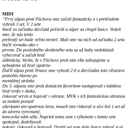
MIDI
“Prvý zápas proti Púchovu sme začali fantasticky a s prehľadom
vyhrali 1.set. V 2.sete
hneď zo začiatku dievčatá poľavili a súper sa chopil šance. Vedeli
sme, že nás tento
prehratý set bude veľmi mrzieť. Mali sme na nich od začiatku 2.setu
tlačiť rovnako ako v
prvom. Do posledného skráteného setu sa už baby nedokázali
vyhecovať a začali hrať
alibisticky. Verím, že v Púchove proti nim ešte zabojujeme a
nebudeme už hrať opatrne.
Ďaľší zápas proti Trnave sme vyhrali 2:0 a dievčatám toto víťazstvo
pomohlo hlavne po
mentálnej stránke.
Do 3. zápasu sme proti domácim favoritom nastupovali s taktikou
hrať tvrdo v útoku,
riskovať servis a bojovať v obrane. MVK s ich fantastickou obranou
sa nedalo poraziť
ulievkami ani opatrnou hrou, museli sme riskovať a síce bol 1.set až
do záveru vyrovnaný,
koncovka nám ušla. Napriek tomu som s výkonom v tomto sete
spokojná, dodržiavali
pokyny, riskovali a bojovali. Druhý set som dala šancu zahrať si aj