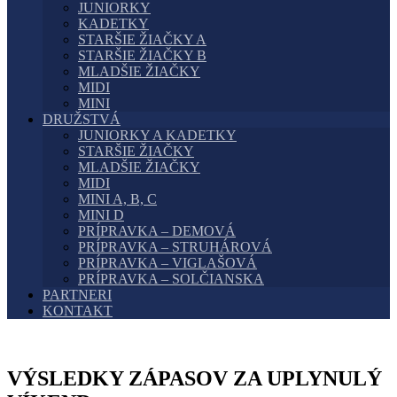
JUNIORKY
KADETKY
STARŠIE ŽIAČKY A
STARŠIE ŽIAČKY B
MLADŠIE ŽIAČKY
MIDI
MINI
DRUŽSTVÁ
JUNIORKY A KADETKY
STARŠIE ŽIAČKY
MLADŠIE ŽIAČKY
MIDI
MINI A, B, C
MINI D
PRÍPRAVKA – DEMOVÁ
PRÍPRAVKA – STRUHÁROVÁ
PRÍPRAVKA – VIGLAŠOVÁ
PRÍPRAVKA – SOLČIANSKA
PARTNERI
KONTAKT
VÝSLEDKY ZÁPASOV ZA UPLYNULÝ