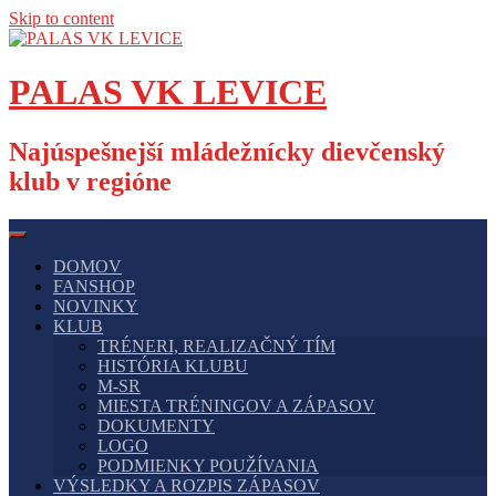
Skip to content
PALAS VK LEVICE
Najúspešnejší mládežnícky dievčenský
klub v regióne
DOMOV
FANSHOP
NOVINKY
KLUB
TRÉNERI, REALIZAČNÝ TÍM
HISTÓRIA KLUBU
M-SR
MIESTA TRÉNINGOV A ZÁPASOV
DOKUMENTY
LOGO
PODMIENKY POUŽÍVANIA
VÝSLEDKY A ROZPIS ZÁPASOV