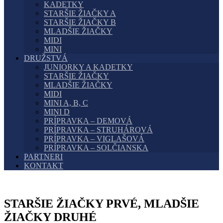
KADETKY
STARŠIE ŽIAČKY A
STARŠIE ŽIAČKY B
MLADŠIE ŽIAČKY
MIDI
MINI
DRUŽSTVÁ
JUNIORKY A KADETKY
STARŠIE ŽIAČKY
MLADŠIE ŽIAČKY
MIDI
MINI A, B, C
MINI D
PRÍPRAVKA – DEMOVÁ
PRÍPRAVKA – STRUHÁROVÁ
PRÍPRAVKA – VIGLAŠOVÁ
PRÍPRAVKA – SOLČIANSKA
PARTNERI
KONTAKT
STARŠIE ŽIAČKY PRVÉ, MLADŠIE
ŽIAČKY DRUHÉ