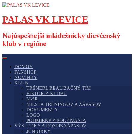
Skip
to
content
PALAS VK LEVICE
Najúspešnejší mládežnícky dievčenský
klub v regióne
DOMOV
FANSHOP
NOVINKY
KLUB
TRÉNERI, REALIZAČNÝ TÍM
HISTÓRIA KLUBU
M-SR
MIESTA TRÉNINGOV A ZÁPASOV
DOKUMENTY
LOGO
PODMIENKY POUŽÍVANIA
VÝSLEDKY A ROZPIS ZÁPASOV
JUNIORKY