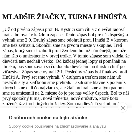
MLADŠIE ŽIAČKY, TURNAJ HNÚSŤA
„Už od prvého zápasu proti B. Bystrici som cítila z dievčat radosť
hrať a bojovať v každom zápase. Tento zápas bol pre nás úspešný a
vyhrali sme 2:0. Druhý zápas sme odohrali proti Hnúšti B v ktorom
sme tiež zvíťazili. Skončili sme na prvom mieste v skupine. Tretí
zápas, ktorý sme si zahrali proti Zvolenu bol už náročnejší, pretože
nám išlo o umiestnenie v prvej trojke. V tomto zápase som videla, že
dievčatá tam nechali všetko. Od každej jednej lopty si pomáhali na
ihrisku, povzbudzovali sa čo dodalo dievčatám na ihrisku chuť po
víťazstve. Zápas sme vyhrali 2:1. Posledný zápas bol finálový proti
Hnúšti A. Prvý set sme vyhrali. V druhom a treťom sete nám už
nestačili sily a žiaľbohu sme prehrali. Ťažili sme hlavne z podaní z
ktorých sme dali čo najviac es, ale žiaľ prehrali sme a tým pádom
sme sa umiestnili na 2. mieste čo je pre nás veľký úspech. Bol to náš
prvý spoločný turnaj, nová trénerka, nové družstvo, ktoré bolo
zložené až z troch iných družstiev. Som na dievčatá veľmi hrdá a
verím, že sa nám bude dariť takto aj naďalej v sezóne,“ po turnaji
povedala trénerka Frederika Pažická.
O súboroch cookie na tejto stránke
Post
←
JUNIORKY NA TURNAJI V PŘEROVE
Súbory cookie používame na zhromažďovanie a analýzu
PRÍPRAVNÝ TURNAJ JUNIORIEK V SENICI
→