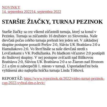
NOVINKY
14. septembra 2022
14. septembra 2022
STARŠIE ŽIAČKY, TURNAJ PEZINOK
Staršie žiačky sa cez víkend zúčastnili turnaja, ktorý sa konal v
Pezinku. Turnaja sa zúčastnilo 16 družstiev zo Slovenska. Naše
dievčatá počas celého turnaja prehrali len jeden set. V základnej
skupine postupne porazili Prešov 2:0, Sláviu UK Bratislava 2:0 a
Hamuliakovo 2:0. Vo štvrťfinále sa naše dievčatá stretli s
Levičankami s VK Podlužianka. Po hladkom víťazstve 2:0 postúpili
do finálovej skupiny. V nej postupne zvíťazili nad Bilíkovou
Bratislava 2:0, Sláviou UK Bratislava 2:0 a so Žiarom nad Hronom
2:1 a tým si zabezpečili 1. miesto v turnaji. Usporiadateľmi bola
vyhlásená ako najlepšia hráčka turnaja Linda Tóthová.
REPORTÁŽ:
https://www.tvpezinok.sk/2022/video-turnaj-pezinok-
cup-2022-vyhral-tim-z-levic/