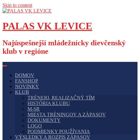
Skip to content
PALAS VK LEVICE
Najúspešnejší mládežnícky dievčenský
klub v regióne
DOMOV
FANSHOP
NOVINKY
KLUB
TRÉNERI, REALIZAČNÝ TÍM
HISTÓRIA KLUBU
M-SR
MIESTA TRÉNINGOV A ZÁPASOV
DOKUMENTY
LOGO
PODMIENKY POUŽÍVANIA
VÝSLEDKY A ROZPIS ZÁPASOV