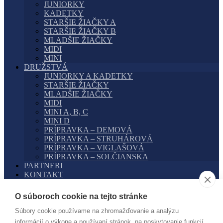
JUNIORKY
KADETKY
STARŠIE ŽIAČKY A
STARŠIE ŽIAČKY B
MLADŠIE ŽIAČKY
MIDI
MINI
DRUŽSTVÁ
JUNIORKY A KADETKY
STARŠIE ŽIAČKY
MLADŠIE ŽIAČKY
MIDI
MINI A, B, C
MINI D
PRÍPRAVKA – DEMOVÁ
PRÍPRAVKA – STRUHÁROVÁ
PRÍPRAVKA – VIGLAŠOVÁ
PRÍPRAVKA – SOLČIANSKA
PARTNERI
KONTAKT
Emily Annušová
O súboroch cookie na tejto stránke
Súbory cookie používame na zhromažďovanie a analýzu
informácií o výkone a používaní stránok, na poskytovanie funkcií